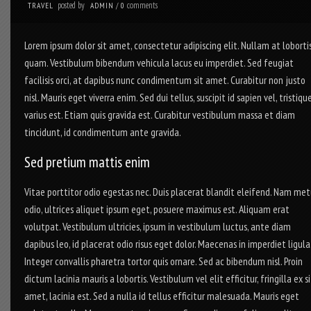
posted by
comments
TRAVEL
ADMIN
/
0
Lorem ipsum dolor sit amet, consectetur adipiscing elit. Nullam at loborti
quam. Vestibulum bibendum vehicula lacus eu imperdiet. Sed feugiat
facilisis orci, at dapibus nunc condimentum sit amet. Curabitur non justo
nisl. Mauris eget viverra enim. Sed dui tellus, suscipit id sapien vel, tristiqu
varius est. Etiam quis gravida est. Curabitur vestibulum massa et diam
tincidunt, id condimentum ante gravida.
Sed pretium mattis enim
Vitae porttitor odio egestas nec. Duis placerat blandit eleifend. Nam met
odio, ultrices aliquet ipsum eget, posuere maximus est. Aliquam erat
volutpat. Vestibulum ultricies, ipsum in vestibulum luctus, ante diam
dapibus leo, id placerat odio risus eget dolor. Maecenas in imperdiet ligula
Integer convallis pharetra tortor quis ornare. Sed ac bibendum nisl. Proin
dictum lacinia mauris a lobortis. Vestibulum vel elit efficitur, fringilla ex si
amet, lacinia est. Sed a nulla id tellus efficitur malesuada. Mauris eget