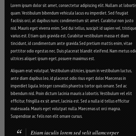
Lorem ipsum dolor sit amet, consectetur adipiscing elit. Nullam at loborti
quam. Vestibulum bibendum vehicula lacus eu imperdiet. Sed feugiat
facilisis orci, at dapibus nunc condimentum sit amet. Curabitur non justo
nisl. Mauris eget viverra enim. Sed dui tellus, suscipit id sapien vel, tristiqu
varius est. Etiam quis gravida est. Curabitur vestibulum massa et diam
tincidunt, id condimentum ante gravida.Sed pretium mattis enim, vitae
porttitor odio egestas nec. Duis placerat blandit eleifend. Nam metus odi
ultrices aliquet ipsum eget, posuere maximus est.
Aliquam erat volutpat. Vestibulum ultricies, ipsum in vestibulum luctus,
ante diam dapibus leo, id placerat odio risus eget dolor. Maecenas in
imperdiet ligula. Integer convallis pharetra tortor quis ornare. Sed ac
bibendum nisl. Proin dictum lacinia mauris a lobortis. Vestibulum vel elit
efficitur, fringilla ex sit amet, lacinia est. Sed a nulla id tellus efficitur
malesuada. Mauris eget volutpat nulla. Maecenas ut orci magna.
Suspendisse ac felis non elit ornare cursus.
Etiam iaculis lorem sed velit ullamcorper