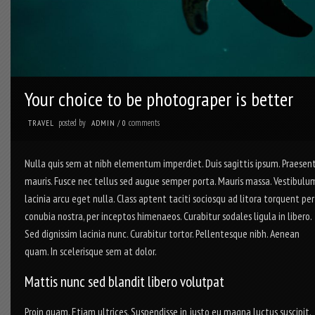
Your choice to be photograper is better
posted by
comments
TRAVEL
ADMIN
/
0
Nulla quis sem at nibh elementum imperdiet. Duis sagittis ipsum. Praesen
mauris. Fusce nec tellus sed augue semper porta. Mauris massa. Vestibulu
lacinia arcu eget nulla. Class aptent taciti sociosqu ad litora torquent per
conubia nostra, per inceptos himenaeos. Curabitur sodales ligula in libero.
Sed dignissim lacinia nunc. Curabitur tortor. Pellentesque nibh. Aenean
quam. In scelerisque sem at dolor.
Mattis nunc sed blandit libero volutpat
Proin quam. Etiam ultrices. Suspendisse in justo eu magna luctus suscipit.