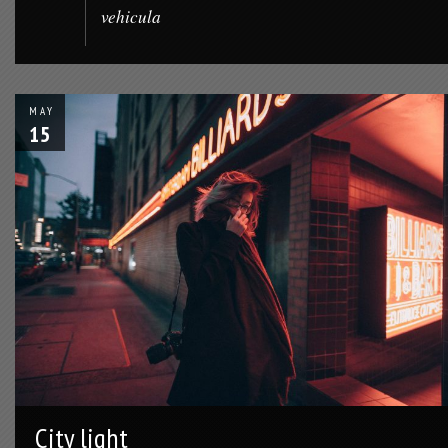
vehicula
MAY
15
City light