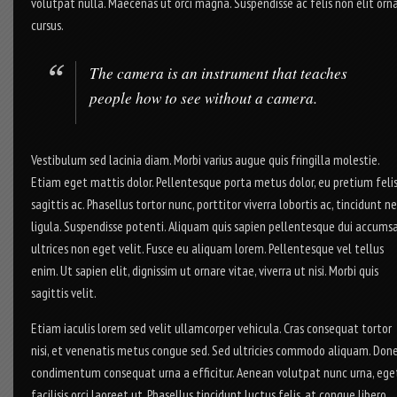
volutpat nulla. Maecenas ut orci magna. Suspendisse ac felis non elit orn
cursus.
The camera is an instrument that teaches
people how to see without a camera.
Vestibulum sed lacinia diam. Morbi varius augue quis fringilla molestie.
Etiam eget mattis dolor. Pellentesque porta metus dolor, eu pretium feli
sagittis ac. Phasellus tortor nunc, porttitor viverra lobortis ac, tincidunt n
ligula. Suspendisse potenti. Aliquam quis sapien pellentesque dui accums
ultrices non eget velit. Fusce eu aliquam lorem. Pellentesque vel tellus
enim. Ut sapien elit, dignissim ut ornare vitae, viverra ut nisi. Morbi quis
sagittis velit.
Etiam iaculis lorem sed velit ullamcorper vehicula. Cras consequat tortor
nisi, et venenatis metus congue sed. Sed ultricies commodo aliquam. Don
condimentum consequat urna a efficitur. Aenean volutpat nunc urna, ege
facilisis orci laoreet ut. Phasellus tincidunt luctus felis, at congue libero